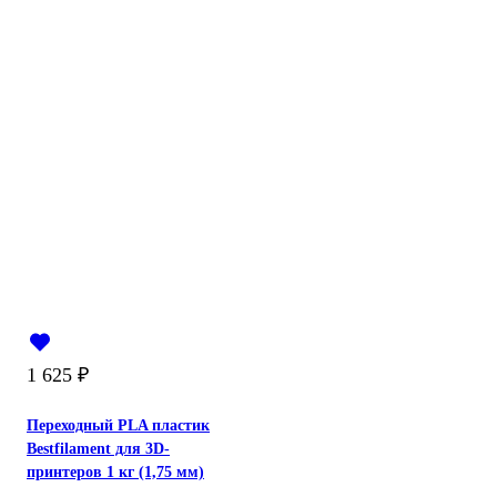
1 625
₽
Переходный PLA пластик
Bestfilament для 3D-
принтеров 1 кг (1,75 мм)