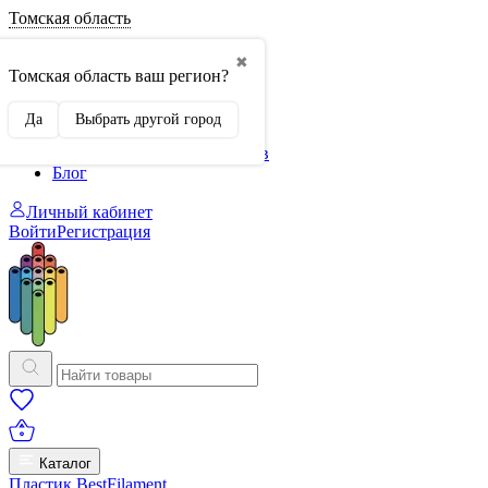
Томская область
О нас
✖
Филиалы
Томская область ваш регион?
Сертификаты
Система скидок
Да
Выбрать другой город
Оплата и доставка
Для крупных 3D-печатников
Блог
Личный кабинет
Войти
Регистрация
Каталог
Пластик BestFilament