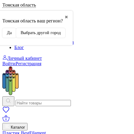
Томская область
О нас
✖
Филиалы
Томская область ваш регион?
Сертификаты
Система скидок
Да
Выбрать другой город
Оплата и доставка
Для крупных 3D-печатников
Блог
Личный кабинет
Войти
Регистрация
Каталог
Пластик BestFilament