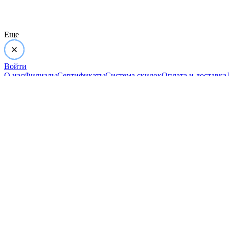
Еще
Войти
О нас
Филиалы
Сертификаты
Система скидок
Оплата и доставка
Мы в социальных сетях
Город
Екатеринбург
изменить
Телефон
8-800-234-47-78
позвонить
Адрес
ул.Проезжая дом 9а
проложить
маршрут
Режим работы
Пн-Вс с 10:00 до 18:00
Задать вопрос