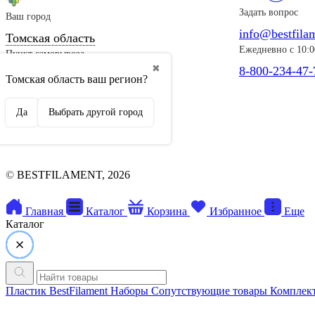
Задать вопрос
Ваш город
info@bestfila
Томская область
Ежедневно с 10:0
Пункт самовывоза
✖
8-800-234-47-
ул. Проезжая, д. 9а
Томская область ваш регион?
Да
Выбрать другой город
©
BESTFILAMENT, 2026
Главная
Каталог
Корзина
Избранное
Еще
Каталог
Пластик BestFilament
Наборы
Сопутствующие товары
Компле