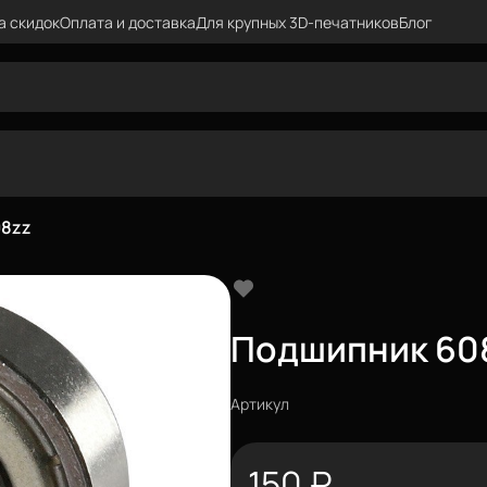
а скидок
Оплата и доставка
Для крупных 3D-печатников
Блог
08zz
Подшипник 60
Артикул
150
₽