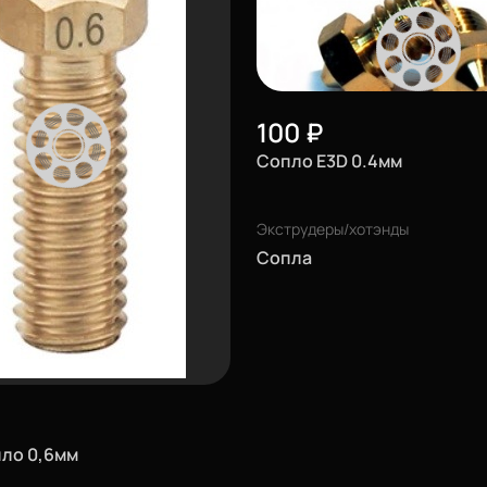
100
₽
Сопло E3D 0.4мм
Экструдеры/хотэнды
Сопла
пло 0,6мм