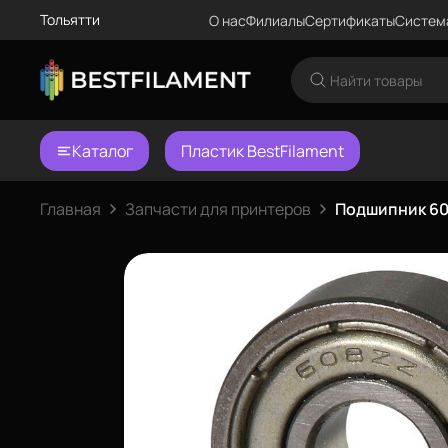
Тольятти
О нас
Филиалы
Сертификаты
Систем
Каталог
Пластик BestFilament
Главная
Запчасти для принтеров
Подшипник 6