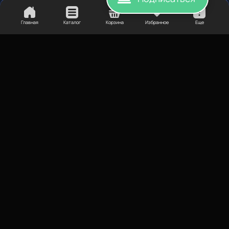
Главная
Каталог
Корзина
Избранное
Еще
660
₽
Хотенд E3D Hot End Direct в
сборе, v6