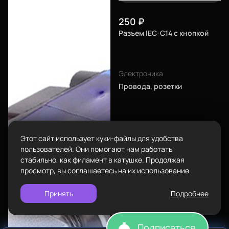
8-800-234-47-78
позвонить
250
₽
Каталог
Адрес
Разъем IEC-C14 с кнопкой
проложить
ул.Проезжая дом 9а
маршрут
Режим работы
Электроника
Пн-Вс с 10:00 до 18:00
Пластик BestFilament
Провода, розетки
Задать вопрос
Сопутствующие товары
info@bestfilament.ru
написать
Комплектующие
Этот сайт использует куки-файлы для удобства
Подарочные сертификаты
Политика конфиденциальности
пользователей. Они помогают нам работать
стабильно, как филамент в катушке. Продолжая
просмотр, вы соглашаетесь на их использование
Принять
Подробнее
Подписаться