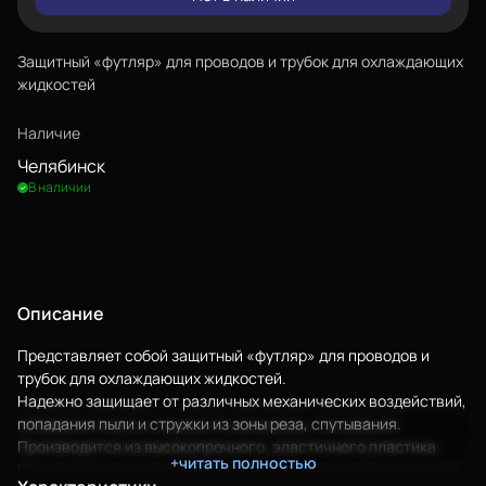
Защитный «футляр» для проводов и трубок для охлаждающих
жидкостей
Наличие
Челябинск
В наличии
Описание
Еще
Представляет собой защитный «футляр» для проводов и
Войти
трубок для охлаждающих жидкостей.
Надежно защищает от различных механических воздействий,
попадания пыли и стружки из зоны реза, спутывания.
О нас
Производится из высокопрочного, эластичного пластика.
+читать полностью
Применяется в подвижных частях различного оборудования
Филиалы