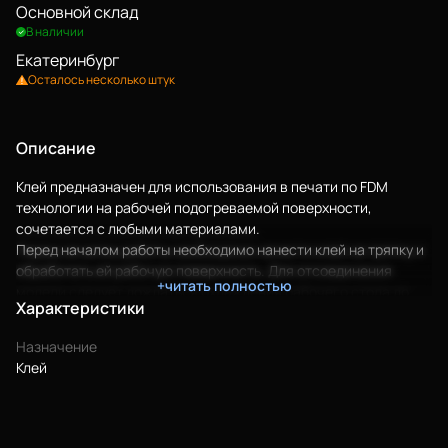
Основной склад
В наличии
Екатеринбург
Осталось несколько штук
Описание
Клей предназначен для использования в печати по FDM
технологии на рабочей подогреваемой поверхности,
сочетается с любыми материалами.
Перед началом работы необходимо нанести клей на тряпку и
обработать ей рабочую поверхность. Для отсоединения
+читать полностью
модели следует дождаться охлаждения рабочего стола до
Характеристики
30°C.
Клей создан специально для работы с объектами
Назначение
предназначенными для детей.
Клей
Преимущества:
Водорастворимость
Гипоаллергенность