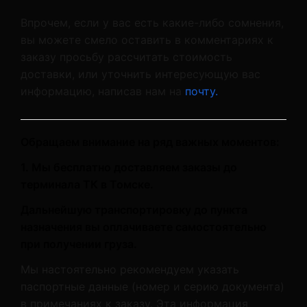
Впрочем, если у вас есть какие-либо сомнения,
вы можете смело оставить в комментариях к
заказу просьбу рассчитать стоимость
доставки, или уточнить интересующую вас
информацию, написав нам на
почту.
Обращаем внимание на ряд важных моментов:
1. Мы бесплатно доставляем заказы до
терминала ТК в Томске.
Дальнейшую транспортировку до пункта
назначения вы оплачиваете самостоятельно
при получении груза.
Мы настоятельно рекомендуем указать
паспортные данные (номер и серию документа)
в примечаниях к заказу. Эта информация