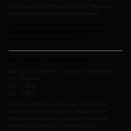
необходима для отправки груза с помощью
большинства транспортных компаний.
2. Оплата стоимости заказа наложенным
платежом (при получении) по умолчанию
возможна только выборе ТК СДЭК.
Вес и габариты нашей продукции
Вес брутто (пластик + катушка + упаковка):
0.5 - 0.960 кг
1 кг - 1.35 кг
2,5 - 3,48 кг
Габариты упаковки (0,5, 1 кг): 20x20x8 см
Габариты упаковки (2,5 кг): 30x30x16 см
Габариты групповой упаковки (10 катушек
пластика 0,5 или 1 кг): 46x47x22 см