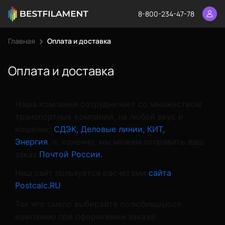
8-800-234-47-78
Главная
Оплата и доставка
Оплата и доставка
Наша компания сотрудничает со множеством
транспортных компаний, на любой вкус и
кошелек:
СДЭК,
Деловые линии,
КИТ,
Энергия
, и, конечно, мы можем отправить ваш
заказ
Почтой России.
Наш сайт пользуется расчетами
сайта
Postcalc.RU
Так что смело выбирайте полюбившуюся
компанию при оформлении заказа!