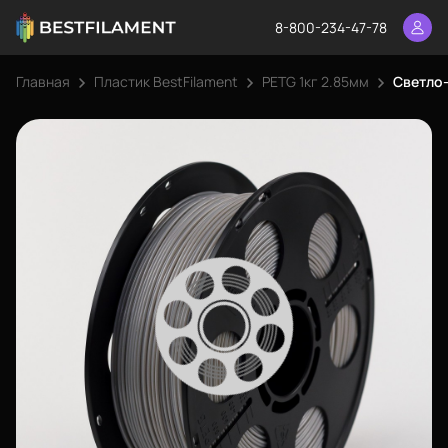
8-800-234-47-78
Главная
Пластик BestFilament
PETG 1кг 2.85мм
Светло-