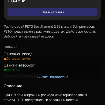
1 548
₽
Нет в наличии
Темно-серый PETG Bestfilament 2,85 мм для 3d принтеров.
PETG представлен в различных цветах. Действуют скидки.
Выбирайте и заказывайте здесь!
Наличие
Основной склад
Осталась 1 штука
Санкт-Петербург
В наличии
Москва (Жулебино)
+читать полностью
В наличии
Еще
Описание
Войти
Один из самых прочных расходных материалов для 3D-
печати, PETG представлен в различных цветах!