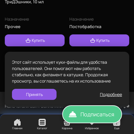
ТриДЭшники, 10 мл
проложить
ул.Проезжая дом 9а
маршрут
Пластик BestFilament
Назначение
Назначение
Режим работы
Прочее
Постобработка
Наборы
Пн-Вс с 10:00 до 18:00
Сопутствующие товары
Купить
Купить
Задать вопрос
info@bestfilament.ru
написать
Комплектующие
Подарочные сертификаты
Этот сайт использует куки-файлы для удобства
Политика конфиденциальности
пользователей. Они помогают нам работать
стабильно, как филамент в катушке. Продолжая
просмотр, вы соглашаетесь на их использование
Принять
Подробнее
©
BESTFILAMENT, 2026
Напечатали сайт. Воплотили. TopROI
Подписаться
Главная
Каталог
Корзина
Избранное
Еще