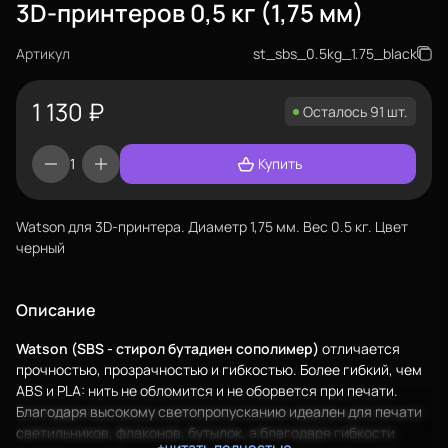
3D-принтеров 0,5 кг (1,75 мм)
Артикул
st_sbs_0.5kg_1.75_black
1 130
₽
Осталось 91 шт.
Купить
Watson для 3D-принтера. Диаметр 1,75 мм. Вес 0.5 кг. Цвет
черный
Описание
Watson (SBS - стирол бутадиен сополимер)
отличается
прочностью, прозрачностью и гибкостью. Более гибкий, чем
ABS
и
PLA
: нить не обломится и не оборвется при печати.
Благодаря высокому светопропусканию идеален для печати
светильников, флаконов, бутылок, а благодаря гибкости
+читать полностью