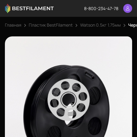
8-800-234-47-78
Главная
Пластик BestFilament
Watson 0.5кг 1.75мм
Черн