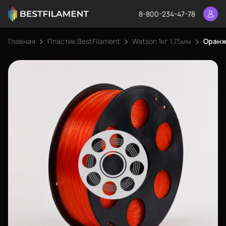
8-800-234-47-78
Главная
Пластик BestFilament
Watson 1кг 1.75мм
Оранже