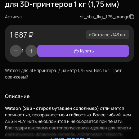
для 3D-принтеров 1 кг (1,75 мм)
Артикул
st_sbs_1kg_1.75_orange
1 687
₽
Осталось 143 шт.
Купить
Watson для 3D-принтера. Диаметр 1,75 мм. Вес 1 кг. Цвет
оранжевый
Еще
Описание
Войти
Watson (SBS - стирол бутадиен сополимер)
отличается
прочностью, прозрачностью и гибкостью. Более гибкий, чем
ABS
и
PLA
: нить не обломится и не оборвется при печати.
Благодаря высокому светопропусканию идеален для печати
О нас
светильников, флаконов, бутылок, а благодаря гибкости
+читать полностью