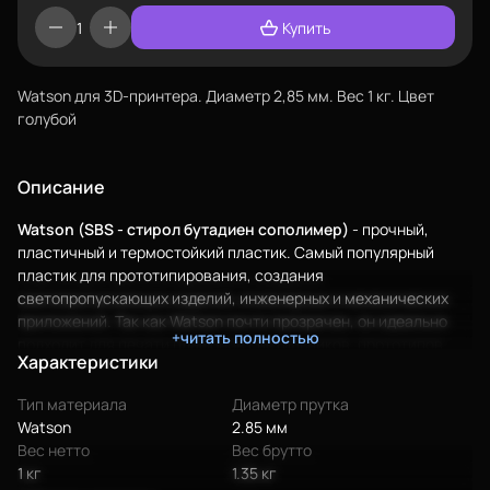
Купить
Watson для 3D-принтера. Диаметр 2,85 мм. Вес 1 кг. Цвет
голубой
Описание
Watson (SBS - стирол бутадиен сополимер)
- прочный,
пластичный и термостойкий пластик. Самый популярный
пластик для прототипирования, создания
светопропускающих изделий, инженерных и механических
Еще
приложений. Так как Watson почти прозрачен, он идеально
+читать полностью
подходит для печати плафонов светильников, прототипов
Характеристики
Войти
прозрачной посуды, бутылок и т.д.
Модуль упругости Watson гораздо меньше, чем у
ABS
,
Тип материала
Диаметр прутка
напечатанные детали получаются более гибкими, а нить не
Watson
2.85 мм
обломится и не оборвется при печати даже если будет
О нас
Вес нетто
Вес брутто
подаваться в экструдер под углом в 90 градусов.
1 кг
1.35 кг
Филиалы
Есть и другие виды гибкого пластика:
Bflex
и
bfgummy
.