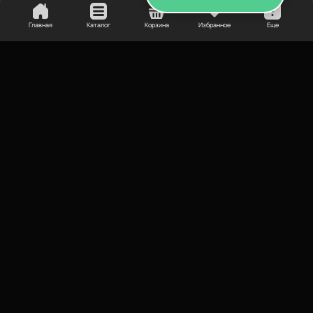
Главная
Каталог
Корзина
Избранное
Еще
720
₽
Изопропиловый спирт
Назначение
Постобработка
Купить
Нет в наличии