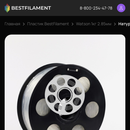
8-800-234-47-78
Главная
Пластик BestFilament
Watson 1кг 2.85мм
Натур