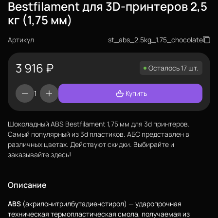
Bestfilament для 3D-принтеров 2,5
кг (1,75 мм)
Артикул
st_abs_2.5kg_1.75_chocolate
3 916
₽
Осталось 17 шт.
Купить
Шоколадный ABS Bestfilament 1,75 мм для 3d принтеров.
Самый популярный из 3d пластиков. АБС представлен в
различных цветах. Действуют скидки. Выбирайте и
заказывайте здесь!
Еще
Описание
Войти
ABS
(акрилонитрилбутадиенстирол) — ударопрочная
техническая термопластическая смола, получаемая из