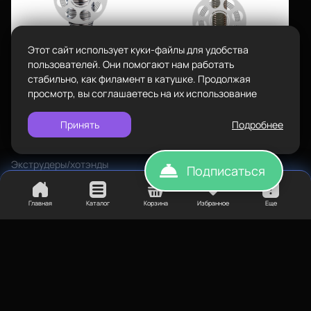
info@bestfilament.ru
написать
Комплектующие
Подарочные сертификаты
Этот сайт использует куки-файлы для удобства
Политика конфиденциальности
пользователей. Они помогают нам работать
стабильно, как филамент в катушке. Продолжая
1 053
₽
просмотр, вы соглашаетесь на их использование
Термобарьер Triangelab
титановый M6+М7*22мм
Принять
Подробнее
400
₽
1,75мм проточка E3D V6
Термобарьер стальной
Экструдеры/хотэнды
Подписаться
M6*30 мм без
Хотэнд
фторопластовой вставки
Главная
Каталог
Корзина
Избранное
Еще
Экструдеры/хотэнды
Нет в наличии
Хотэнд
Нет в наличии