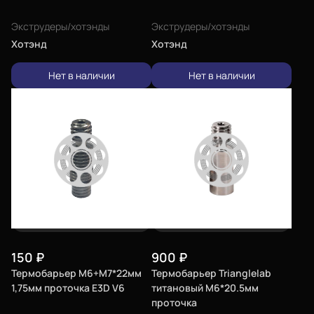
Экструдеры/хотэнды
Экструдеры/хотэнды
Хотэнд
Хотэнд
Нет в наличии
Нет в наличии
150
₽
900
₽
Термобарьер M6+М7*22мм
Термобарьер Trianglelab
1,75мм проточка E3D V6
титановый M6*20.5мм
проточка