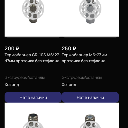
Еще
Войти
200
₽
250
₽
Термобарьер CR-10S M6*27
Термобарьер M6*23мм
О нас
d7мм проточка без тефлона
проточка без тефлона
Филиалы
Экструдеры/хотэнды
Экструдеры/хотэнды
Сертификаты
Хотэнд
Хотэнд
Система скидок
Нет в наличии
Нет в наличии
Оплата и доставка
Для крупных 3D-печатников
Политика конфиденциальности