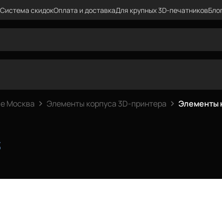
Система скидок
Оплата и доставка
Для крупных 3D-печатников
Бло
е Москва
Элементы корпуса 3D-принтера
Элементы 
3