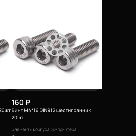
160
₽
 20шт
Винт М4*16 DIN912 шестигранник
20шт
Элементы корпуса 3D-принтера