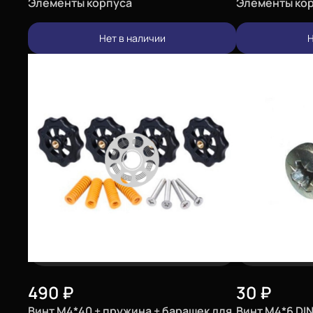
Элементы корпуса
Элементы ко
Нет в наличии
Н
490
₽
30
₽
Винт М4*40 + пружина + барашек для
Винт М4*6 DI