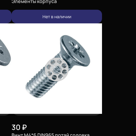
Элементы корпуса
Нет в наличии
30
₽
Винт М4*6 DIN965 потай головка