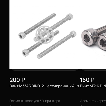
200
₽
160
₽
Винт М3*45 DIN912 шестигранник 4шт
Винт М3*6 DI
Элементы корпуса 3D-принтера
Элементы корпу