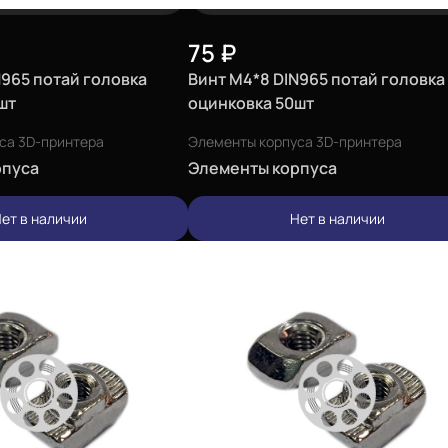
75
₽
N965 потай головка
Винт М4*8 DIN965 потай головка
шт
оцинковка 50шт
са 3D-принтера
Элементы корпуса 3D-принтера
рпуса
Элементы корпуса
ет в наличии
Нет в наличии