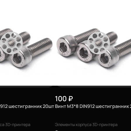
100
₽
N912 шестигранник 20шт
Винт М3*8 DIN912 шестигранник
са 3D-принтера
Элементы корпуса 3D-принтера