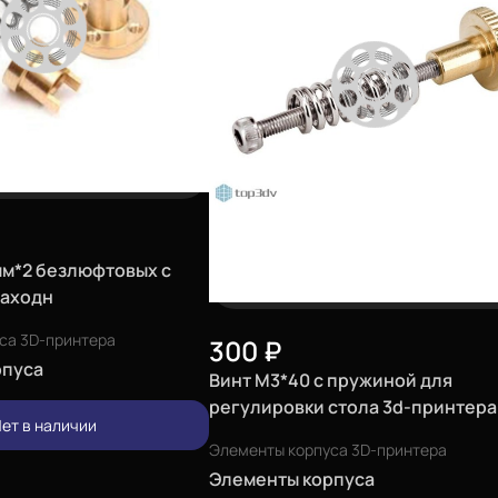
мм*2 безлюфтовых с
заходн
са 3D-принтера
300
₽
рпуса
Винт М3*40 с пружиной для
регулировки стола 3d-принтера
ет в наличии
Элементы корпуса 3D-принтера
Элементы корпуса