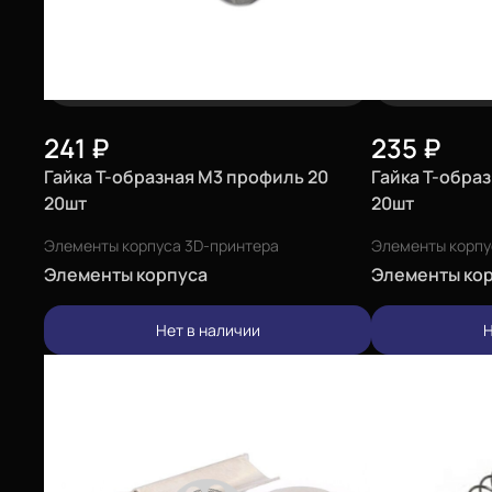
241
₽
235
₽
Гайка Т-образная М3 профиль 20
Гайка Т-обра
20шт
20шт
Элементы корпуса 3D-принтера
Элементы корпу
Элементы корпуса
Элементы ко
Нет в наличии
Н
Еще