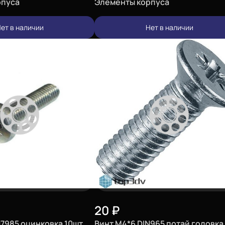
рпуса
Элементы корпуса
ет в наличии
Нет в наличии
20
₽
N7985 оцинковка 10шт
Винт М4*6 DIN965 потай головка