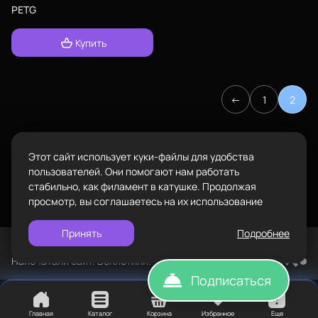
Адрес
PETG
проложить
ул.Проезжая дом 9а
маршрут
Купить
Пластик BestFilament
Режим работы
Наборы
Пн-Вс с 10:00 до 18:00
Сопутствующие товары
←
1
2
Задать вопрос
info@bestfilament.ru
написать
Комплектующие
Подарочные сертификаты
Этот сайт использует куки-файлы для удобства
Политика конфиденциальности
пользователей. Они помогают нам работать
стабильно, как филамент в катушке. Продолжая
просмотр, вы соглашаетесь на их использование
Принять
Подробнее
©
BESTFILAMENT, 2026
Напечатали сайт. Воплотили. TopROI
Подписаться
Главная
Каталог
Корзина
Избранное
Еще