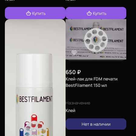
Купить
Купить
650
₽
Клей-лак для FDM печати
BestFilament 150 мл
Назначение
Клей
Нет в наличии