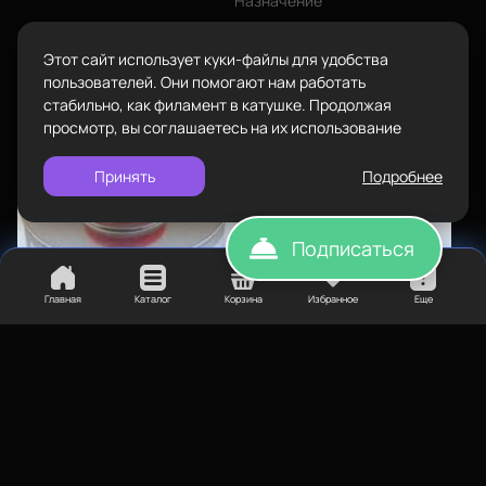
Назначение
info@bestfilament.ru
написать
Комплектующие
Клей
Назначение
Подарочные сертификаты
Этот сайт использует куки-файлы для удобства
Прочее
Нет в наличии
Политика конфиденциальности
пользователей. Они помогают нам работать
стабильно, как филамент в катушке. Продолжая
Купить
просмотр, вы соглашаетесь на их использование
Принять
Подробнее
Подписаться
Главная
Каталог
Корзина
Избранное
Еще
300
₽
Клей для печати ATECO basic
100 мл