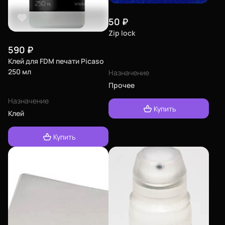
50
₽
Zip lock
Еще
590
₽
Клей для FDM печати Picaso
Войти
250 мл
Назначение
Прочее
О нас
Назначение
Купить
Клей
Филиалы
Сертификаты
Купить
Система скидок
Оплата и доставка
Для крупных 3D-печатников
Политика конфиденциальности