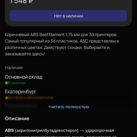
1 548
₽
Нет в наличии
Коричневый ABS Bestfilament 1,75 мм для 3d принтеров.
Самый популярный из 3d пластиков. АБС представлен в
различных цветах. Действуют скидки. Выбирайте и
заказывайте здесь!
Наличие
Основной склад
В наличии
Екатеринбург
Осталось несколько штук
Подмосковье
+читать полностью
Осталось несколько штук
Еще
Описание
Тольятти
Осталось 2 штуки
Войти
ABS
(акрилонитрилбутадиенстирол) — ударопрочная
Челябинск