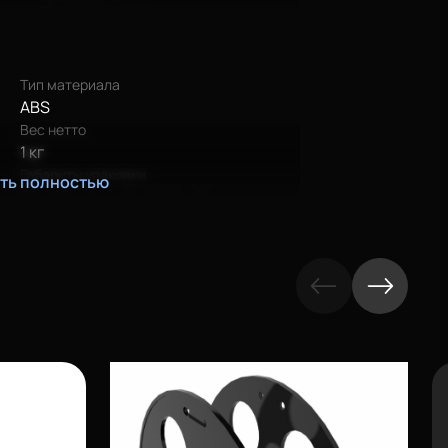
Осталось 2 штуки
Офис
Осталась 1 штука
Тип материала
ABS
Вес нетто
1 кг
Габариты упаковки
ать полностью
20 х 20 х 8 см (0,0032 м3)