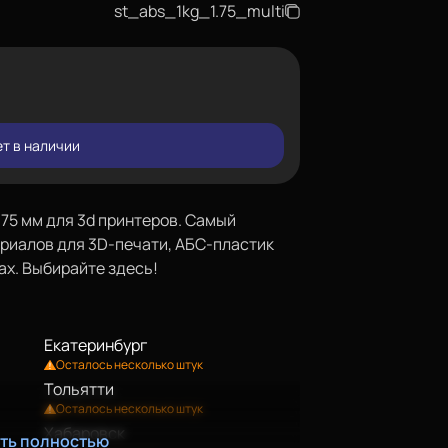
st_abs_1kg_1.75_multi
т в наличии
,75 мм для 3d принтеров. Самый
риалов для 3D-печати, АБС-пластик
ах. Выбирайте здесь!
Екатеринбург
Осталось несколько штук
Тольятти
Осталось несколько штук
Хабаровск
ать полностью