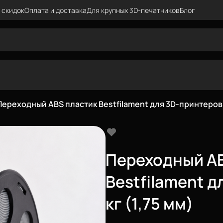
 скидок
Оплата и доставка
Для крупных 3D-печатников
Блог
Переходный ABS пластик Bestfilament для 3D-принтеров 1 
Переходный AB
Bestfilament д
кг (1,75 мм)