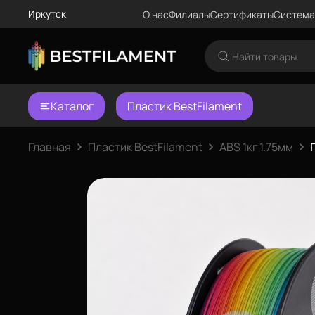
Иркутск
О нас
Филиалы
Сертификаты
Система
Каталог
Пластик BestFilament
Главная
Пластик BestFilament
ABS 1кг 1.75мм