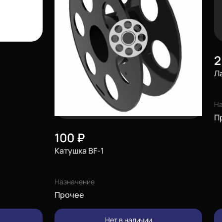
2
Л
Н
П
100
₽
Катушка BF-1
Назначение
Прочее
изменить
Нет в наличии