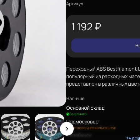
Артикул
1 192
₽
Не
Переходный ABS Bestfilament 1
популярный из расходных мате
представлен в различных цвет
Наличие
Основной склад
В наличии
Подмосковье
Осталось несколько штук
Челябинск
+чит