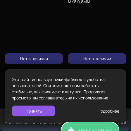
MK8 0,8ММ
8-800-234-47-78
позвонить
Каталог
Адрес
проложить
ул.Проезжая дом 9а
маршрут
Режим работы
Пн-Вс с 10:00 до 18:00
Пластик BestFilament
Нет в наличии
Нет в наличии
Задать вопрос
Сопутствующие товары
info@bestfilament.ru
написать
Комплектующие
Этот сайт использует куки-файлы для удобства
Подарочные сертификаты
Политика конфиденциальности
пользователей. Они помогают нам работать
стабильно, как филамент в катушке. Продолжая
просмотр, вы соглашаетесь на их использование
Принять
Подробнее
©
BESTFILAMENT, 2026
Напечатали сайт. Воплотили. TopROI
Подписаться