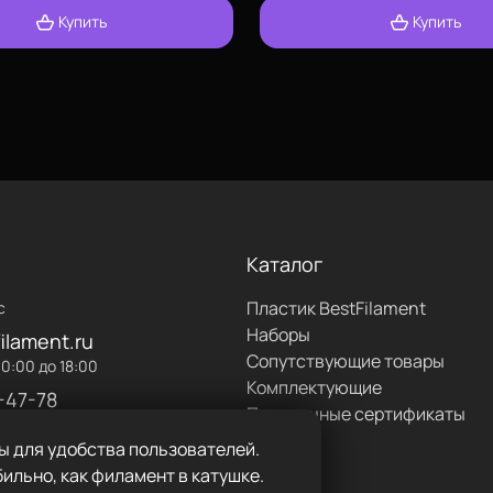
Купить
Купить
форме
изкой температуре
лах одной катушки не более
Каталог
PLA Bestfilament:
Пластик BestFilament
с
Наборы
ilament.ru
Сопутствующие товары
0:00 до 18:00
Комплектующие
-47-78
Подарочные сертификаты
ы для удобства пользователей.
ильно, как филамент в катушке.