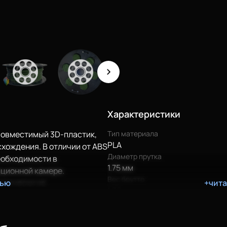
Характеристики
совместимый 3D-пластик,
Тип материала
PLA
хождения. В отличии от ABS
Диаметр прутка
еобходимости в
1.75 мм
ционной камере.
Вес брутто
ктически не
тью
+чит
1.35 кг
 подходит для печати
й, для которых важно точно
ьно подходит для печати