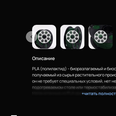
Описание
PLA (полилактид) - биоразлагаемый и био
получаемый из сырья растительного проис
он не требует специальных условий, нет н
Еще
подогреваемом столе или термостабилиза
Напечатанные из PLA крупные объекты пра
+читать полнос
Войти
деформируются и не трескаются. Отлично
крупногабаритных изделий, а также детале
передать геометрические размеры. Идеал
О нас