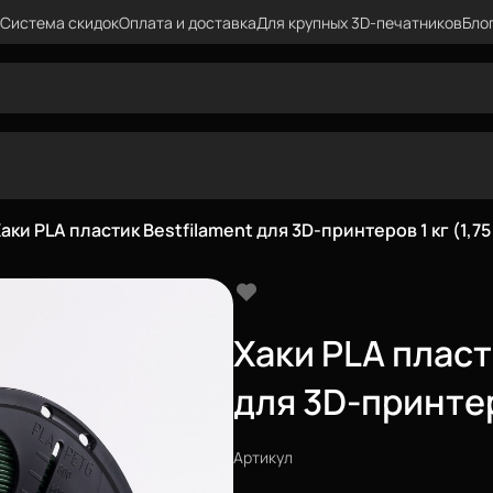
Система скидок
Оплата и доставка
Для крупных 3D-печатников
Бло
аки PLA пластик Bestfilament для 3D-принтеров 1 кг (1,75
Хаки PLA пласт
для 3D-принтер
Артикул