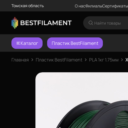
Томская область
О нас
Филиалы
Сертификаты
Каталог
Пластик BestFilament
Главная
Пластик BestFilament
PLA 1кг 1.75мм
Х