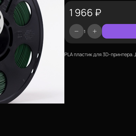
1 966
₽
PLA пластик для 3D-принтера. Ди