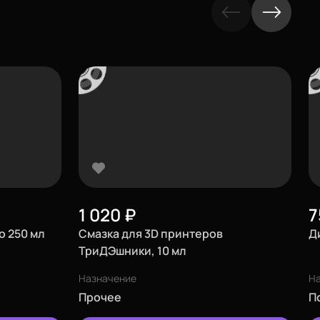
1 020
₽
7
o 250 мл
Смазка для 3D принтеров
Д
ТриДЭшники, 10 мл
Назначение
Н
Прочее
П