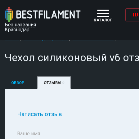
П
КАТАЛОГ
Без названия
Краснодар
/
/
/
Главная
Запчасти для принтеров
Чехол силиконовый v6
Чехол силик
Чехол силиконовый v6 о
ОБЗОР
ОТЗЫВЫ
0
Написать отзыв
Ваше имя