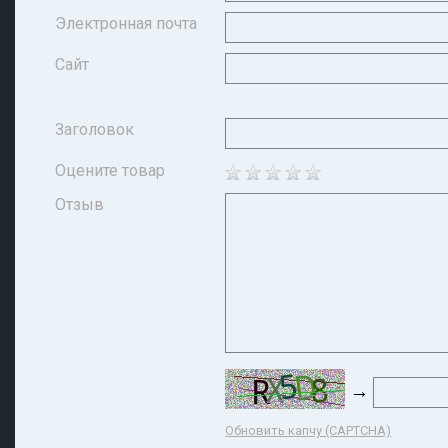
Электронная почта
Сайт
Заголовок
Оцените товар
Отзыв
→
Обновить капчу (CAPTCHA)