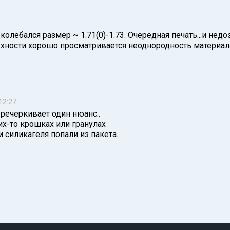
. колебался размер ~ 1.71(0)-1.73. Очередная печать...и не
ерхности хорошо просматривается неоднородность материал
12:27
еречеркивает один нюанс..
их-то крошках или гранулах
и силикагеля попали из пакета..