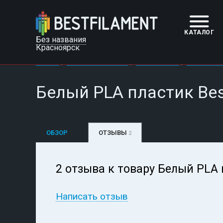
КАТАЛОГ
Без названия
Красноярск
/
/
/
Главная
Пластик BestFilament
PLA 1кг 1.75мм
Белый PLA пл
Белый PLA пластик Best
ОБЗОР
ОТЗЫВЫ
2
2 отзыва к товару Белый PLA п
Написать отзыв