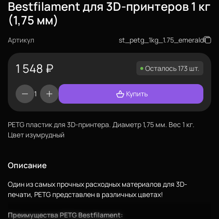
Bestfilament для 3D-принтеров 1 кг
(1,75 мм)
Артикул
st_petg_1kg_1.75_emerald
1 548
₽
Осталось 173 шт.
Купить
PETG пластик для 3D-принтера. Диаметр 1,75 мм. Вес 1 кг.
Цвет изумрудный
Еще
Описание
Войти
Один из самых прочных расходных материалов для 3D-
печати, PETG представлен в различных цветах!
Преимущества PETG Bestfilament:
О нас