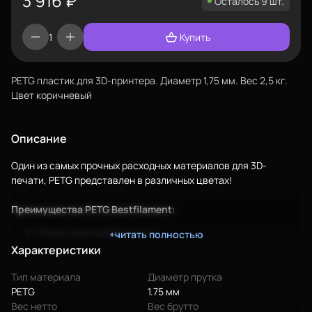
3 916
₽
Осталось 9 шт.
Купить
PETG пластик для 3D-принтера. Диаметр 1,75 мм. Вес 2,5 кг.
Цвет коричневый
Еще
Описание
Войти
Один из самых прочных расходных материалов для 3D-
печати, PETG представлен в различных цветах!
Преимущества PETG Bestfilament:
О нас
Очень прочный филамент;
+читать полностью
Филиалы
Сцепление слоев беспрецедентно;
Характеристики
Сертификаты
Детали из этого материала долговечны;
Тип материала
Диаметр прутка
Первоклассное сырье для производства обеспечивает
Система скидок
PETG
1.75 мм
качество, сопоставимое с дорогими европейскими
Вес нетто
Вес брутто
аналогами;