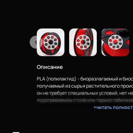
Описание
PLA (полилактид) - биоразлагаемый и био
получаемый из сырья растительного проис
он не требует специальных условий, нет н
подогреваемом столе или термостабилиза
+читать полнос
Напечатанные из PLA крупные объекты пра
деформируются и не трескаются. Отлично
крупногабаритных изделий, а также детале