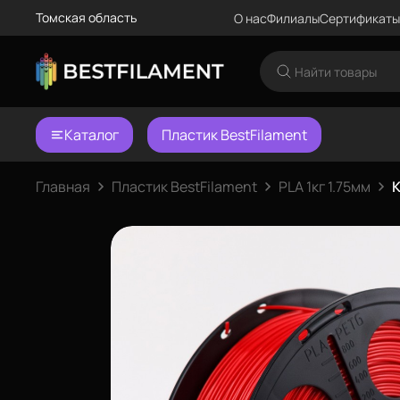
Томская область
О нас
Филиалы
Сертификаты
Каталог
Пластик BestFilament
Главная
Пластик BestFilament
PLA 1кг 1.75мм
К