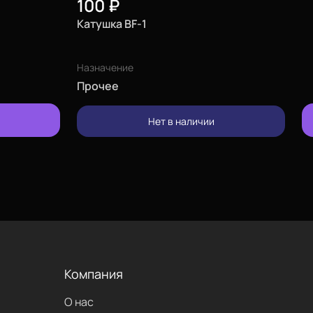
100
₽
Катушка BF-1
Назначение
Прочее
изменить
Нет в наличии
позвонить
проложить
маршрут
Компания
О нас