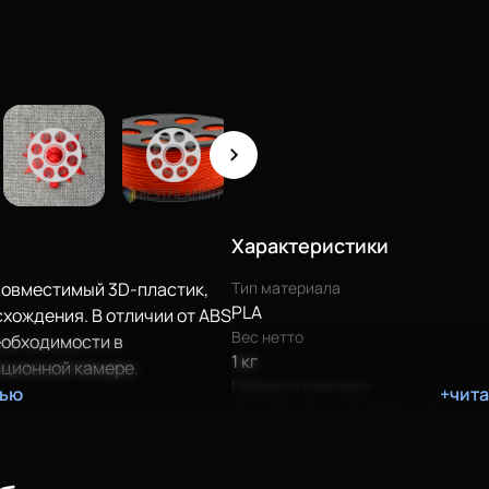
Характеристики
совместимый 3D-пластик,
Тип материала
PLA
хождения. В отличии от ABS
Вес нетто
еобходимости в
1 кг
ционной камере.
Габариты упаковки
тью
+чит
20 х 20 х 8 см (0,0032 м3)
ктически не
 подходит для печати
й, для которых важно точно