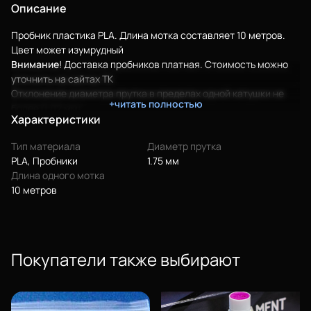
Описание
Пробник пластика PLA. Длина мотка составляет 10 метров.
Цвет может изумрудный
В
нимание
! Доставка пробников платная. Стоимость можно
уточнить на сайтах ТК
Отклонение диаметра прутка в пределах одной катушки не
+читать полностью
более 0,02 мм!
Характеристики
Самый экологичный пластик. Идеально подходит для печати
предметов интерьера, требующих тщательной детализации.
Тип материала
Диаметр прутка
PLA-пластик представлен в различных цветах. Выбирайте
PLA, Пробники
1.75 мм
здесь!
Еще
Длина одного мотка
П
реимущества PLA Bestfilament
:
10 метров
Широкая цветовая палитра
Войти
Нетоксичен
При печати нет необходимости в нагретой платформе
Размеры стабильны;
Покупатели также выбирают
О нас
отличное скольжение деталей;
экономия энергозатрат из-за низкой температуры
Филиалы
размягчения нити;
нет необходимости применять каптон для смазывания
Сертификаты