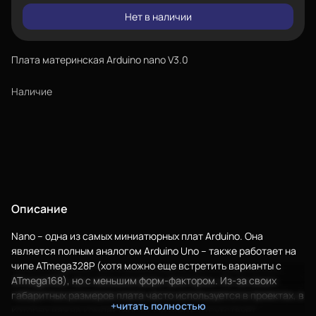
Нет в наличии
Плата материнская Arduino nano V3.0
Наличие
Описание
Nano – одна из самых миниатюрных плат Arduino. Она
является полным аналогом Arduino Uno – также работает на
чипе ATmega328P (хотя можно еще встретить варианты с
ATmega168), но с меньшим форм-фактором. Из-за своих
габаритных размеров плата часто используется в проектах, в
+читать полностью
которых важна компактность. На плате отсутствует