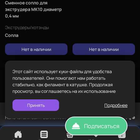
Сменное сопло для
Каталог
Адрес
экструдера МК10 диаметр
проложить
0,4 мм
ул.Проезжая дом 9а
маршрут
Экструдеры/хотэнды
Режим работы
Сопла
Пн-Вс с 10:00 до 18:00
Пластик BestFilament
Задать вопрос
Нет в наличии
Нет в наличии
Сопутствующие товары
info@bestfilament.ru
написать
Комплектующие
Этот сайт использует куки-файлы для удобства
Подарочные сертификаты
Политика конфиденциальности
пользователей. Они помогают нам работать
стабильно, как филамент в катушке. Продолжая
просмотр, вы соглашаетесь на их использование
Принять
Подробнее
©
BESTFILAMENT, 2026
Напечатали сайт. Воплотили. TopROI
Подписаться