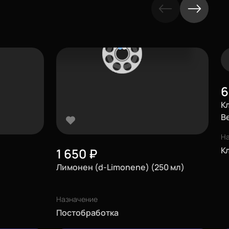
К
B
Н
К
1 650
₽
Лимонен (d-Limonene) (250 мл)
Назначение
Постобработка