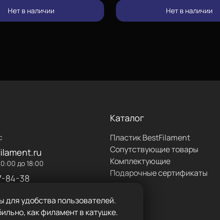
Нет в наличии
Нет в наличии
форме
изкой температуре
лах одной катушки не более
ка около 50 градусов,
нии термобарьера
разование пробки. Чтобы
Каталог
альный обдув радиатора
Пластик BestFilament
с
небольшим количеством
Сопутствующие товары
ilament.ru
при печати PLA-пластиком
Комплектующие
0:00 до 18:00
обки.
Подарочные сертификаты
7-84-38
 в течение некоторого
 удобно, например, для
ы для удобства пользователей.
нагрейте детали перед
ильно, как филамент в катушке.
ить.