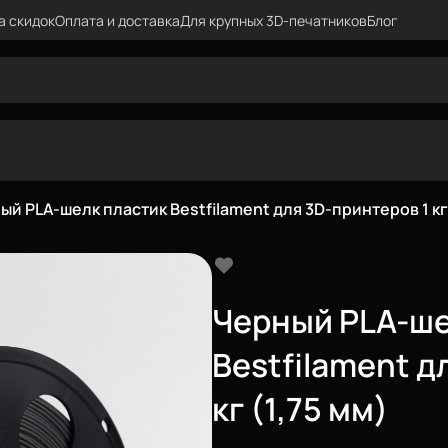
а скидок
Оплата и доставка
Для крупных 3D-печатников
Блог
ый PLA-шелк пластик Bestfilament для 3D-принтеров 1 кг 
Черный PLA-ше
Bestfilament д
кг (1,75 мм)