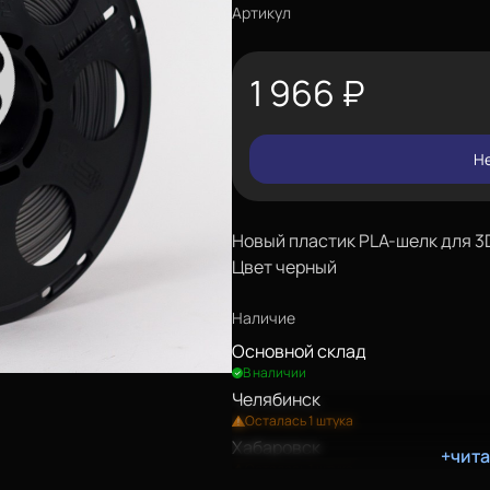
Артикул
1 966
₽
Не
Новый пластик PLA-шелк для 3D-
Цвет черный
Наличие
Основной склад
В наличии
Челябинск
Осталась 1 штука
Хабаровск
+чит
Осталась 1 штука