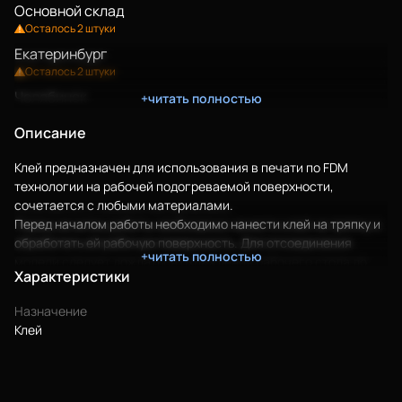
Основной склад
Осталось 2 штуки
Екатеринбург
Осталось 2 штуки
Челябинск
+читать полностью
Осталось 2 штуки
Еще
Описание
Войти
Клей предназначен для использования в печати по FDM
технологии на рабочей подогреваемой поверхности,
сочетается с любыми материалами.
Перед началом работы необходимо нанести клей на тряпку и
О нас
обработать ей рабочую поверхность. Для отсоединения
+читать полностью
Филиалы
модели следует дождаться охлаждения рабочего стола до
Характеристики
30°C.
Сертификаты
Клей создан специально для работы с объектами
Назначение
предназначенными для детей.
Система скидок
Клей
Преимущества:
Оплата и доставка
Водорастворимость
Гипоаллергенность
Для крупных 3D-печатников