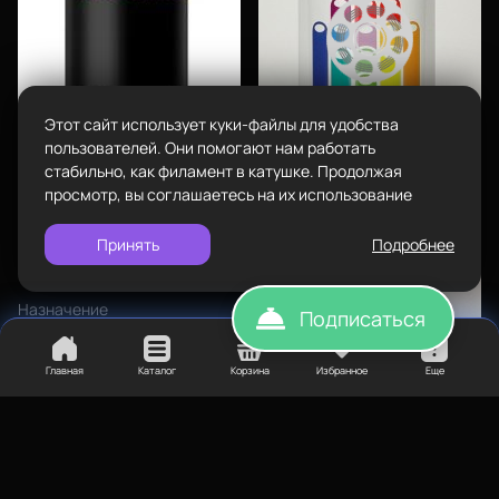
Пн-Вс с 10:00 до 18:00
Пластик BestFilament
Задать вопрос
Сопутствующие товары
info@bestfilament.ru
написать
Комплектующие
Этот сайт использует куки-файлы для удобства
Подарочные сертификаты
Политика конфиденциальности
пользователей. Они помогают нам работать
стабильно, как филамент в катушке. Продолжая
590
₽
просмотр, вы соглашаетесь на их использование
Клей для FDM печати Picaso
250 мл
Принять
Подробнее
Назначение
Подписаться
Клей
Главная
Каталог
Корзина
Избранное
Еще
1 310
₽