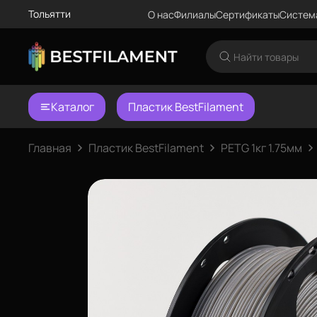
Тольятти
О нас
Филиалы
Сертификаты
Систем
Каталог
Пластик BestFilament
Главная
Пластик BestFilament
PETG 1кг 1.75мм