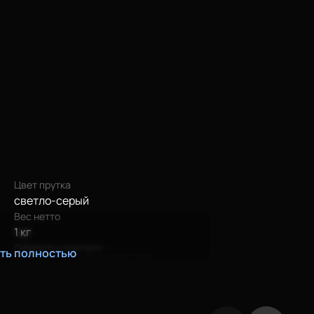
Новосибирск
Осталось 2 штуки
Волгоград
Осталось несколько штук
Офис
Осталась 1 штука
Цвет прутка
светло-серый
Вес нетто
1 кг
Габариты упаковки
ать полностью
20 х 20 х 8 см (0,0032 м3)