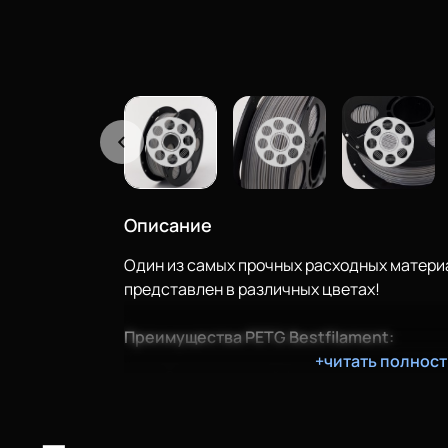
Описание
Один из самых прочных расходных матери
представлен в различных цветах!
Преимущества PETG Bestfilament:
+читать полнос
Очень прочный филамент;
Сцепление слоев беспрецедентно;
Детали из этого материала долговеч