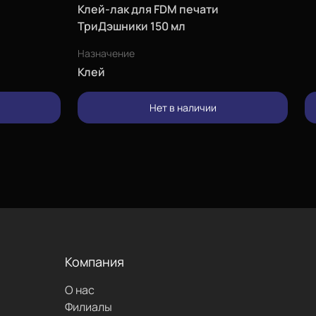
Клей-лак для FDM печати
ТриДэшники 150 мл
Назначение
Клей
изменить
Нет в наличии
позвонить
проложить
маршрут
Компания
О нас
написать
Филиалы