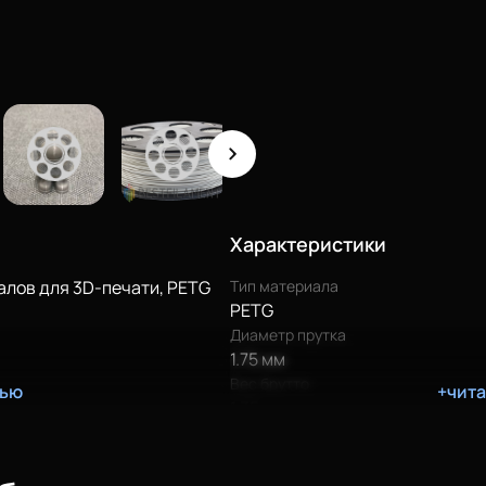
Москва (Доставка Shiptor)
Осталась 1 штука
Санкт-Петербург
В наличии
Воронеж
В наличии
Москва (Жулебино)
В наличии
Характеристики
алов для 3D-печати, PETG
Тип материала
PETG
Диаметр прутка
1.75 мм
Вес брутто
тью
+чит
1.35 кг
ны;