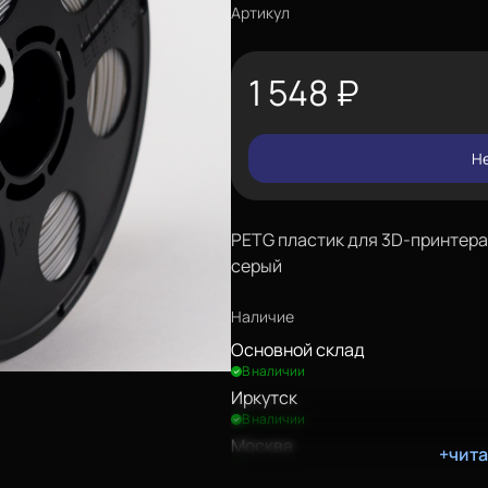
Артикул
1 548
₽
Не
PETG пластик для 3D-принтера. 
серый
Наличие
Основной склад
В наличии
Иркутск
В наличии
Москва
+чит
В наличии