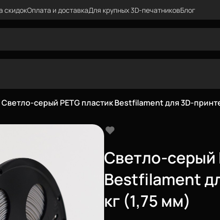
а скидок
Оплата и доставка
Для крупных 3D-печатников
Блог
Светло-серый PETG пластик Bestfilament для 3D-принтер
Светло-серый 
Bestfilament д
кг (1,75 мм)