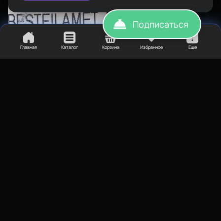
2. Для улучшения сцепления пластика с покрытием
платформы рекомендуем использовать
пленку
,
клей
,
лак
.
Подписаться
3. Если пластик влажный, то рекомендуем использовать
сушилку
.
Главная
Каталог
Корзина
Избранное
Еще
Сопутствующие материалы для 3D-печати:
пленка
,
клей
,
лак
,
сушилка
.