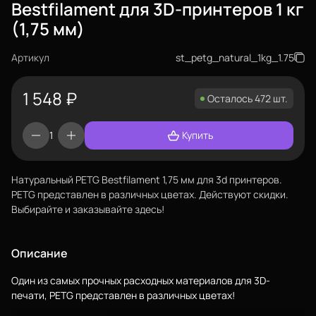
Bestfilament для 3D-принтеров 1 кг
(1,75 мм)
Артикул
st_petg_natural_1kg_1.75
1 548
₽
Осталось 472 шт.
Купить
Натуральный PETG Bestfilament 1,75 мм для 3d принтеров.
PETG представлен в различных цветах. Действуют скидки.
Выбирайте и заказывайте здесь!
Еще
Описание
Войти
Один из самых прочных расходных материалов для 3D-
печати, PETG представлен в различных цветах!