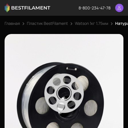
8-800-234-47-78
Главная
Пластик BestFilament
Watson 1кг 1.75мм
Натура