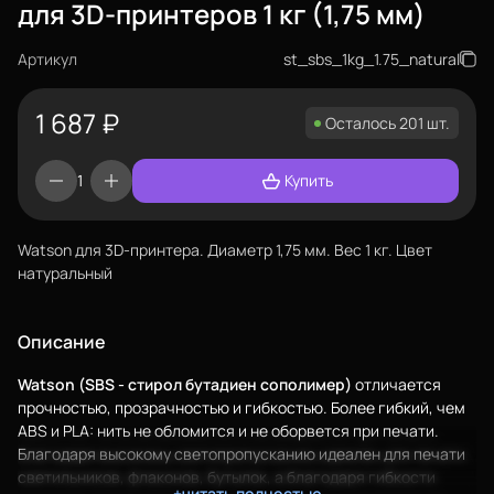
для 3D-принтеров 1 кг (1,75 мм)
Артикул
st_sbs_1kg_1.75_natural
1 687
₽
Осталось 201 шт.
Купить
Watson для 3D-принтера. Диаметр 1,75 мм. Вес 1 кг. Цвет
натуральный
Еще
Описание
Войти
Watson (SBS - стирол бутадиен сополимер)
отличается
прочностью, прозрачностью и гибкостью. Более гибкий, чем
ABS
и
PLA
: нить не обломится и не оборвется при печати.
Благодаря высокому светопропусканию идеален для печати
О нас
светильников, флаконов, бутылок, а благодаря гибкости
+читать полностью