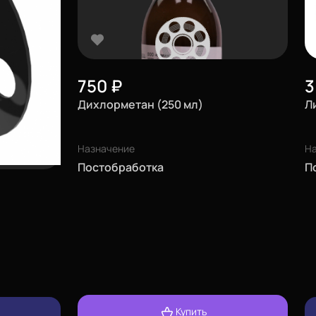
750
₽
3
Дихлорметан (250 мл)
Л
Назначение
Н
Постобработка
П
Купить
изменить