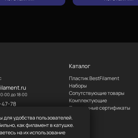
чатайте в режиме вазы,
ном, дихлорметаном или
стика может сдавливать
 таком случае вручную
с покрытием платформы
лей
,
лак
.
Каталог
уем использовать
сушилку
.
Пластик BestFilament
с
Наборы
ilament.ru
Сопутствующие товары
0:00 до 18:00
Комплектующие
-47-78
Подарочные сертификаты
ы для удобства пользователей.
ильно, как филамент в катушке.
аетесь на их использование