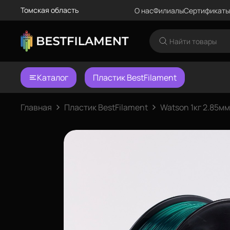
Томская область
О нас
Филиалы
Сертификаты
Каталог
Пластик BestFilament
Главная
Пластик BestFilament
Watson 1кг 2.85мм