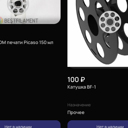
набирает влагу при
DM печати Picaso 150 мл
 толщине, выдерживает
 Watson Bestfilament:
100
₽
для мелких деталей);
Катушка BF-1
Назначение
орметан;
Прочее
Нет в наличии
Нет в наличии