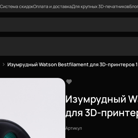
Система скидок
Оплата и доставка
Для крупных 3D-печатников
Бло
Изумрудный Watson Bestfilament для 3D-принтеров 1 
Изумрудный Wa
для 3D-принтер
Артикул