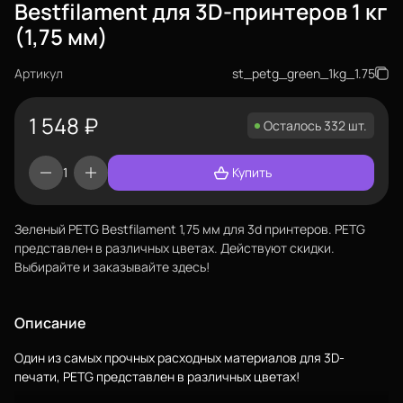
Bestfilament для 3D-принтеров 1 кг
(1,75 мм)
Артикул
st_petg_green_1kg_1.75
1 548
₽
Осталось 332 шт.
Купить
Зеленый PETG Bestfilament 1,75 мм для 3d принтеров. PETG
представлен в различных цветах. Действуют скидки.
Выбирайте и заказывайте здесь!
Еще
Описание
Войти
Один из самых прочных расходных материалов для 3D-
печати, PETG представлен в различных цветах!