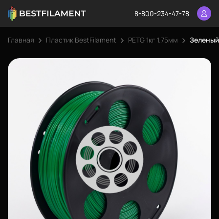
8-800-234-47-78
Главная
Пластик BestFilament
PETG 1кг 1.75мм
Зеленый 