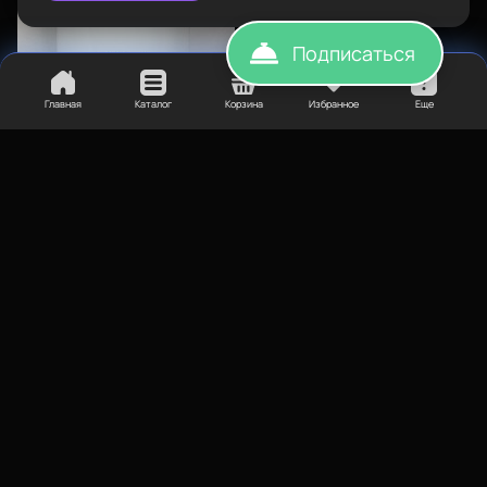
2. Для улучшения сцепления пластика с покрытием
платформы рекомендуем использовать
пленку
,
клей
,
лак
.
Подписаться
3. Если пластик влажный, то рекомендуем использовать
сушилку
.
Главная
Каталог
Корзина
Избранное
Еще
Сопутствующие материалы для 3D-печати:
пленка
,
клей
,
лак
,
сушилка
.
1 310
₽
Клей-лак для FDM печати
BestFilament 400 мл
Назначение
Клей
Купить
Купить