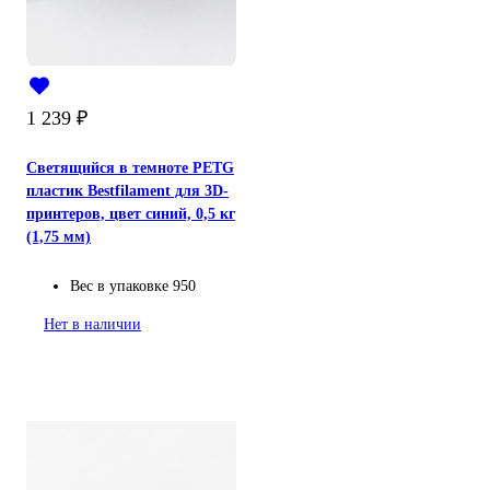
1 239
₽
Светящийся в темноте PETG
пластик Bestfilament для 3D-
принтеров, цвет синий, 0,5 кг
(1,75 мм)
Вес в упаковке
950
Нет в наличии