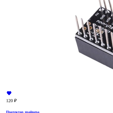
120
₽
Протектор драйвера