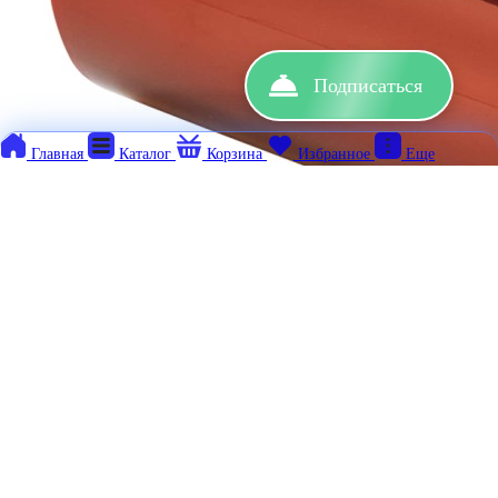
Подписаться
Главная
Каталог
Корзина
Избранное
Еще
10,43
₽
Лента каптоновая 300мм
Электроника
Нагревательные столы