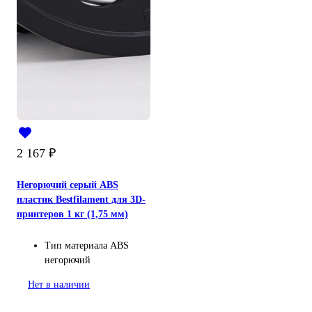
2 167
₽
Негорючий серый ABS
пластик Bestfilament для 3D-
принтеров 1 кг (1,75 мм)
Тип материала
ABS
негорючий
Нет в наличии