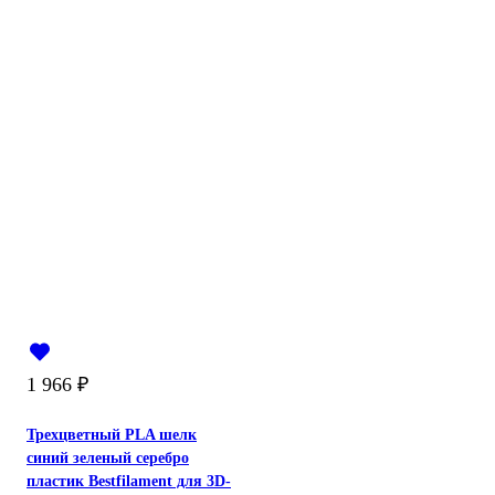
1 966
₽
Трехцветный PLA шелк
синий зеленый серебро
пластик Bestfilament для 3D-