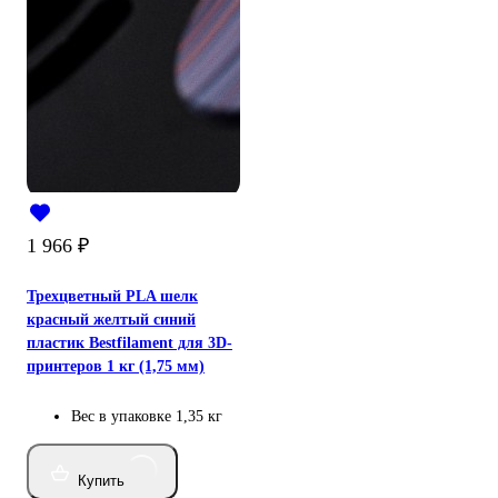
1 966
₽
Трехцветный PLA шелк
красный желтый синий
пластик Bestfilament для 3D-
принтеров 1 кг (1,75 мм)
Вес в упаковке
1,35 кг
Купить