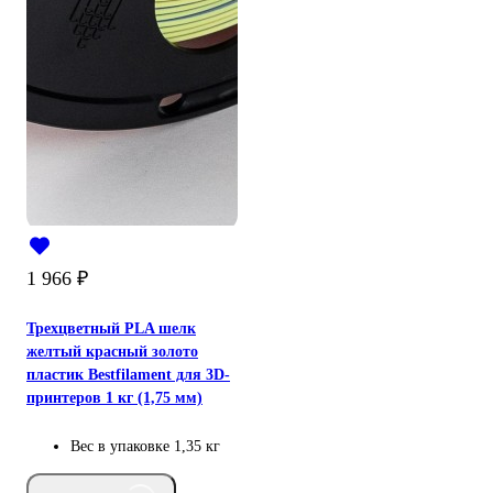
1 966
₽
Трехцветный PLA шелк
желтый красный золото
пластик Bestfilament для 3D-
принтеров 1 кг (1,75 мм)
Вес в упаковке
1,35 кг