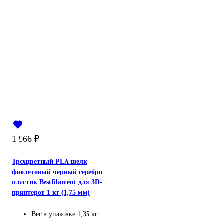
1 966
₽
Трехцветный PLA шелк
фиолетовый черный серебро
пластик Bestfilament для 3D-
принтеров 1 кг (1,75 мм)
Вес в упаковке
1,35 кг