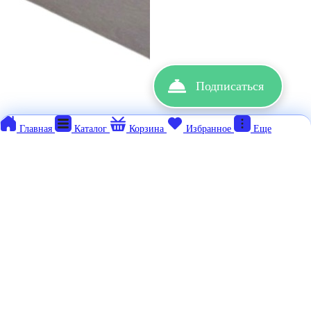
Подписаться
Главная
Каталог
Корзина
Избранное
Еще
990
₽
Каретка MGN12H
Механика
Шкивы и
ролики
Нет в наличии