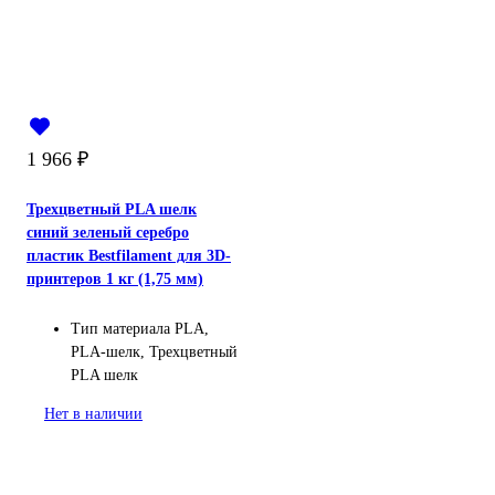
1 966
₽
Трехцветный PLA шелк
синий зеленый серебро
пластик Bestfilament для 3D-
принтеров 1 кг (1,75 мм)
Тип материала
PLA,
PLA-шелк, Трехцветный
PLA шелк
Нет в наличии