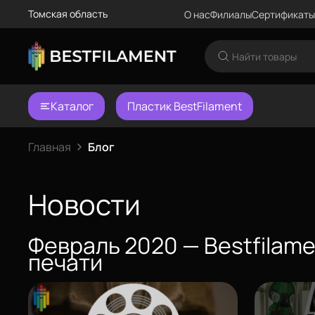
Томская область
О нас
Филиалы
Сертификаты
Каталог
Пластик BestFilament
Еще
Главная
Блог
Войти
Новости
О нас
Февраль 2020 — Bestfilam
Филиалы
печати
Сертификаты
Система скидок