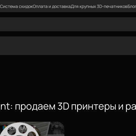
Система скидок
Оплата и доставка
Для крупных 3D-печатников
Бло
ent: продаем 3D принтеры и р