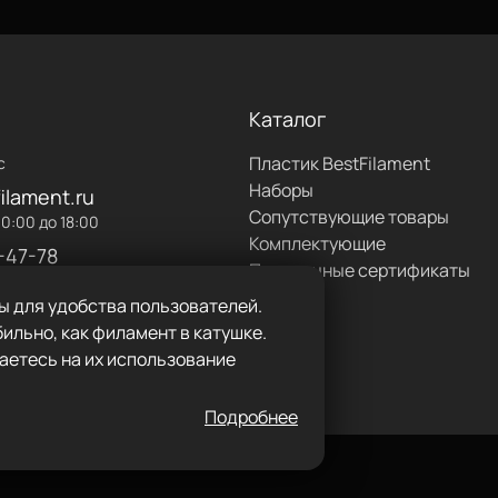
Каталог
Пластик BestFilament
с
Наборы
ilament.ru
Сопутствующие товары
0:00 до 18:00
Комплектующие
-47-78
Подарочные сертификаты
ы для удобства пользователей.
ильно, как филамент в катушке.
3 февраля, День Защитника
аетесь на их использование
 Традиционно в этот
оздравляют всех мужчин,
Подробнее
ослужащих; тех, кто служил
ех, кто встанет на ее
ли потребуется!