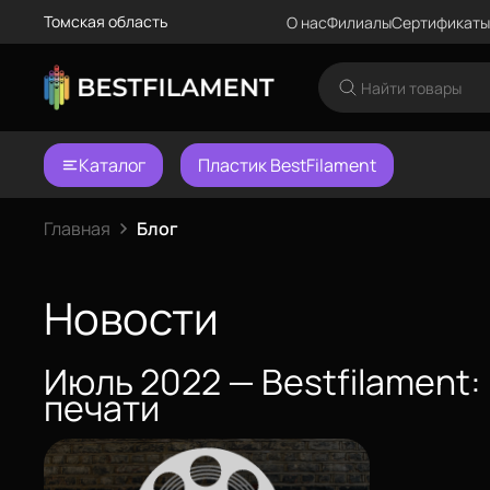
Томская область
О нас
Филиалы
Сертификаты
Каталог
Пластик BestFilament
Еще
Главная
Блог
Войти
Новости
О нас
Июль 2022 — Bestfilament
Филиалы
печати
Сертификаты
Система скидок