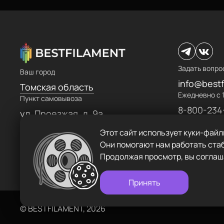
_______________________
ул.Проезжая дом 9а
Держатель для бутылки
Пластик BestFilament
Режим работы
Наборы
Пн-Вс с 10:00 до 18:00
Сопутствующие товары
Задать вопрос
Задать вопро
Ваш город
info@bestfilament.ru
Комплектующие
info@bestf
Томская область
Ежедневно с 1
Пункт самовывоза
Подарочные сертификаты
8-800-234
Политика конфиденциальности
ул. Проезжая, д. 9а
Этот сайт использует куки-файл
Они помогают нам работать стаб
Продолжая просмотр, вы соглаш
Принять
©
BESTFILAMENT, 2026