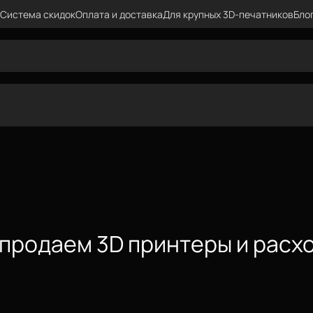
Система скидок
Оплата и доставка
Для крупных 3D-печатников
Бло
: продаем 3D принтеры и расх