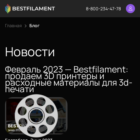
8-800-234-47-78
Главная
Блог
Еще
Войти
Новости
Февраль 2023 — Bestfilament:
О нас
продаем 3D принтеры и
Филиалы
расходные материалы для 3d-
печати
Сертификаты
Система скидок
Оплата и доставка
Каталог
Для крупных 3D-печатников
Политика конфиденциальности