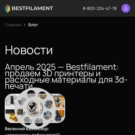
8-800-234-47-78
Главная
Блог
Еще
Войти
Новости
Апрель 2025 — Bestfilament:
О нас
продаем 3D принтеры и
Филиалы
расходные материалы для 3d-
печати
Сертификаты
Система скидок
Оплата и доставка
Каталог
Для крупных 3D-печатников
Весенний bestобзор:
Политика конфиденциальности
награждаем победителей!